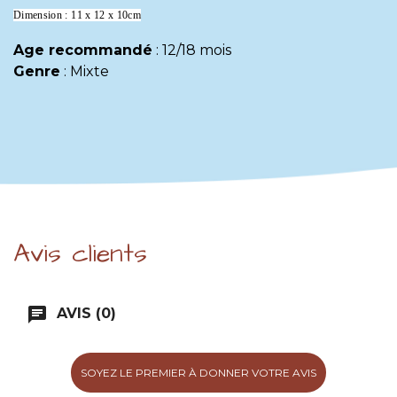
Dimension : 11 x 12 x 10cm
Age recommandé
:
12/18 mois
Genre
:
Mixte
Avis clients
chat
AVIS (0)
SOYEZ LE PREMIER À DONNER VOTRE AVIS