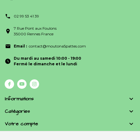
02 99 53 41 39
7 Rue Pont aux Foulons
35000 Rennes France
Email :
contact@moutona5pattes.com
Du mardi au samedi 10:00 - 19:00
Fermé le dimanche et le lundi
Informations

Catégories

Votre compte
