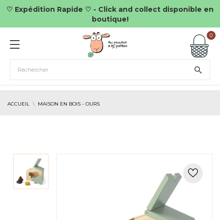
♡ Expédition Rapide ♡ - Click and collect disponible en
boutique!
0
ACCUEIL
MAISON EN BOIS - OURS