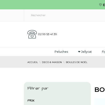
♡ E
02 99 53 41 39
Peluches
❤ Jellycat
Fi
ACCUEIL
DECO & MAISON
BOULES DE NOËL
Filtrer par
BO
PRIX