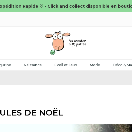
xpédition Rapide ♡ - Click and collect disponible en bouti
gurine
Naissance
Éveil et Jeux
Mode
Déco & Ma
ULES DE NOËL