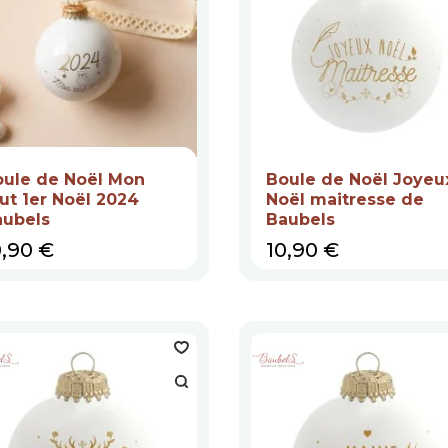
oule de Noël Mon
Boule de Noël Joyeu
ut 1er Noël 2024
Noël maitresse de
aubels
Baubels
ix
Prix
0,90 €
10,90 €