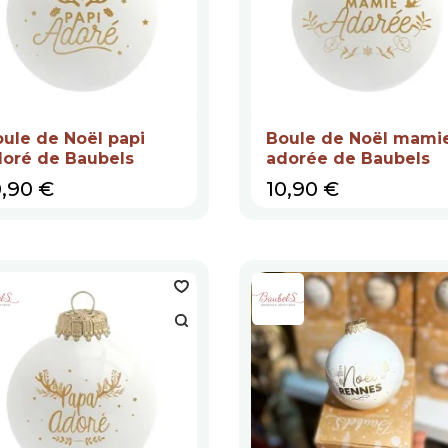
ule de Noël papi
Boule de Noël mami
doré de Baubels
adorée de Baubels
ix
Prix
0,90 €
10,90 €