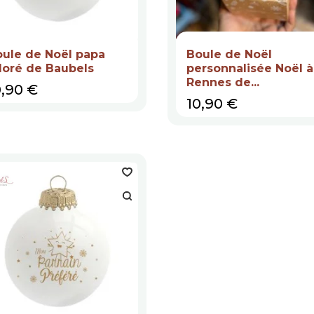
ule de Noël papa
Boule de Noël
doré de Baubels
personnalisée Noël à
Rennes de...
ix
0,90 €
Prix
10,90 €