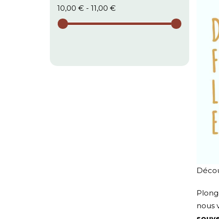
10,00 € - 11,00 €
Décou
Plong
nous 
souve