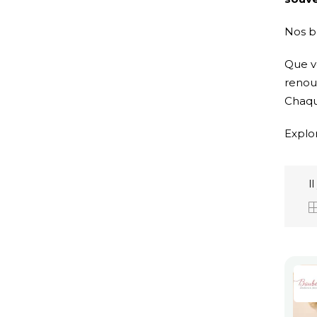
Nos bo
Que v
renou
Chaqu
Explor
I