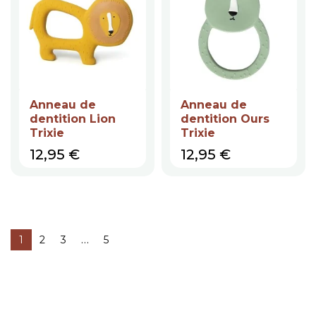
Anneau de
Anneau de
dentition Lion
dentition Ours
Trixie
Trixie
Prix
Prix
12,95 €
12,95 €
…
1
2
3
5