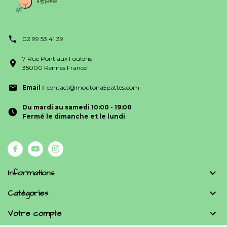
02 99 53 41 39
7 Rue Pont aux Foulons
35000 Rennes France
Email :
contact@moutona5pattes.com
Du mardi au samedi 10:00 - 19:00
Fermé le dimanche et le lundi
Informations

Catégories

Votre compte
