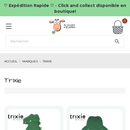
♡ Expédition Rapide ♡ - Click and collect disponible en
boutique!
0
ACCUEIL
MARQUES
TRIXIE
Trixie