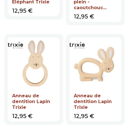
Eléphant Trixie
plein -
caoutchouc...
Prix
12,95 €
Prix
12,95 €
Anneau de
Anneau de
dentition Lapin
dentition Lapin
Trixie
Trixie
Prix
Prix
12,95 €
12,95 €