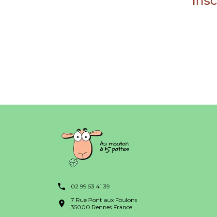
Insc
02 99 53 41 39
7 Rue Pont aux Foulons
35000 Rennes France