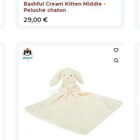
Bashful Cream Kitten Middle -
Peluche chaton
Prix
29,00 €