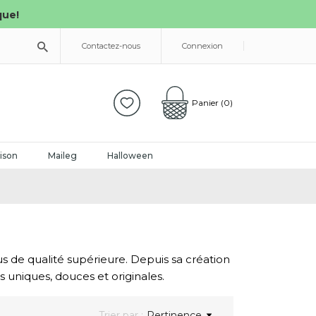
que!
Contactez-nous
Connexion
Panier
(0)
ison
Maileg
Halloween
us de qualité supérieure. Depuis sa création
s uniques, douces et originales.
Trier par :
Pertinence