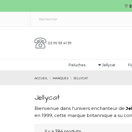
♡ E
02 99 53 41 39
Peluches
❤ Jellycat
Fi
ACCUEIL
MARQUES
JELLYCAT
Jellycat
Bienvenue dans l'univers enchanteur de
Je
en 1999, cette marque britannique a su con
Il y a 384 produits.