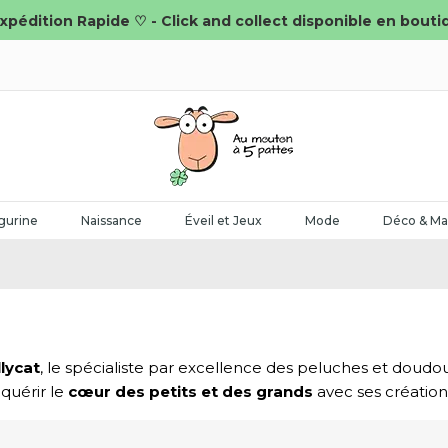
xpédition Rapide ♡ - Click and collect disponible en bouti
gurine
Naissance
Éveil et Jeux
Mode
Déco & Ma
llycat
, le spécialiste par excellence des peluches et doudo
quérir le
cœur des petits et des grands
avec ses création