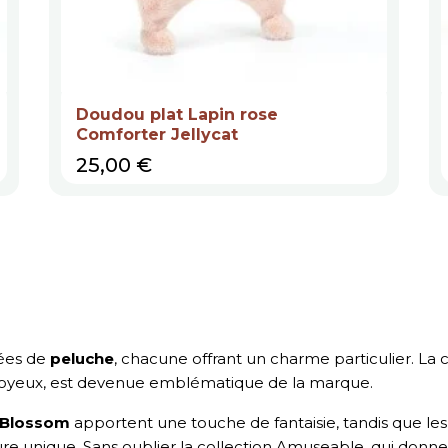
Doudou plat Lapin rose
Comforter Jellycat
Prix
25,00 €
iées de
peluche
, chacune offrant un charme particulier. La c
 soyeux, est devenue emblématique de la marque.
n Blossom
apportent une touche de fantaisie, tandis que le
ure unique. Sans oublier la collection Amuseable, qui donne