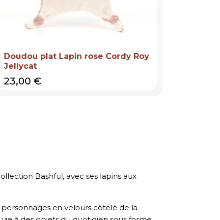
Doudou plat Lapin rose Cordy Roy
Jellycat
Prix
23,00 €
ollection Bashful, avec ses lapins aux
s personnages en velours côtelé de la
 vie à des objets du quotidien sous forme