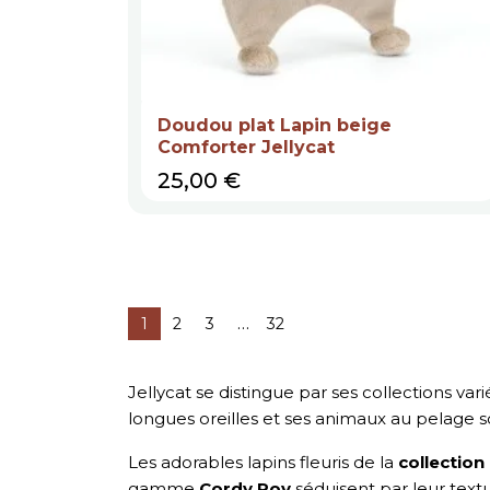
Doudou plat Lapin beige
Comforter Jellycat
Prix
25,00 €
…
1
2
3
32
Jellycat se distingue par ses collections var
longues oreilles et ses animaux au pelage
Les adorables lapins fleuris de la
collectio
gamme
Cordy Roy
séduisent par leur text