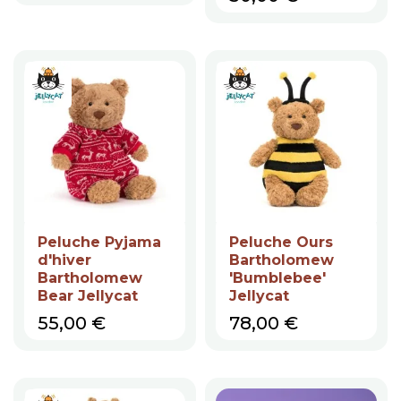
Peluche Pyjama
Peluche Ours
d'hiver
Bartholomew
Bartholomew
'Bumblebee'
Bear Jellycat
Jellycat
Prix
Prix
55,00 €
78,00 €