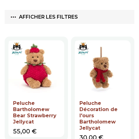
AFFICHER LES FILTRES
Peluche
Peluche
Bartholomew
Décoration de
Bear Strawberry
l'ours
Jellycat
Bartholomew
Jellycat
Prix
55,00 €
Prix
30,00 €