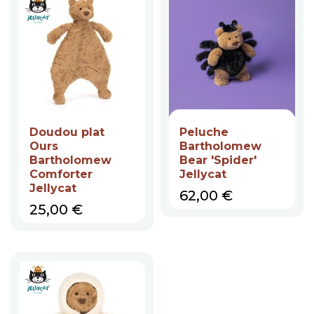
Doudou plat
Peluche
Ours
Bartholomew
Bartholomew
Bear 'Spider'
Comforter
Jellycat
Jellycat
Prix
62,00 €
Prix
25,00 €