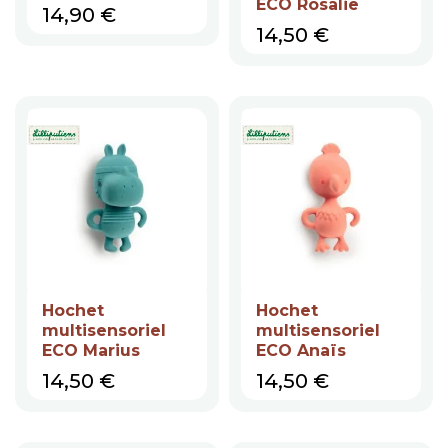
ECO Rosalie
Prix
14,90 €
Prix
14,50 €
Hochet
Hochet
multisensoriel
multisensoriel
ECO Marius
ECO Anaïs
Prix
Prix
14,50 €
14,50 €