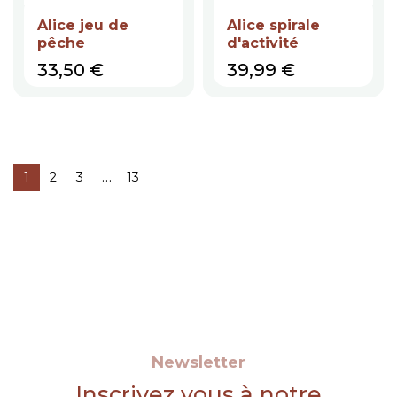
Alice jeu de
Alice spirale
pêche
d'activité
Prix
Prix
33,50 €
39,99 €
…
1
2
3
13
Newsletter
Inscrivez vous à notre