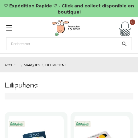
♡ Expédition Rapide ♡ - Click and collect disponible en
boutique!
0
ACCUEIL
MARQUES
LILLIPUTIENS
Lilliputiens