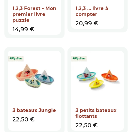
1,2,3 Forest - Mon
1,2,3 … livre à
premier livre
compter
puzzle
Prix
20,99 €
Prix
14,99 €
3 bateaux Jungle
3 petits bateaux
flottants
Prix
22,50 €
Prix
22,50 €