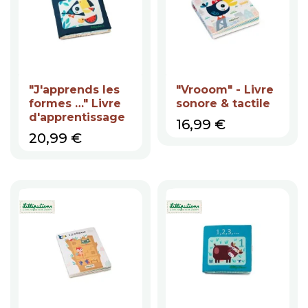
"J'apprends les
"Vrooom" - Livre
formes …" Livre
sonore & tactile
d'apprentissage
Prix
16,99 €
Prix
20,99 €