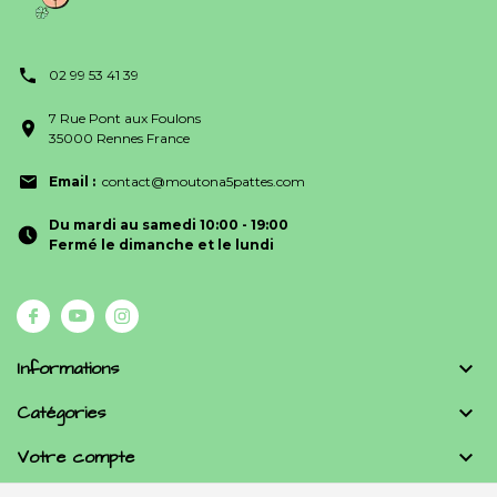
02 99 53 41 39
7 Rue Pont aux Foulons
35000 Rennes France
Email :
contact@moutona5pattes.com
Du mardi au samedi 10:00 - 19:00
Fermé le dimanche et le lundi
Informations

Catégories

Votre compte
