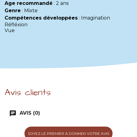
Age recommandé
:
2 ans
Genre
:
Mixte
Compétences développées
:
Imagination
Réfléxion
Vue
Avis clients
chat
AVIS (0)
SOYEZ LE PREMIER À DONNER VOTRE AVIS