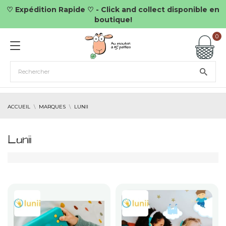
♡ Expédition Rapide ♡ - Click and collect disponible en
boutique!
0
ACCUEIL
MARQUES
LUNII
Lunii