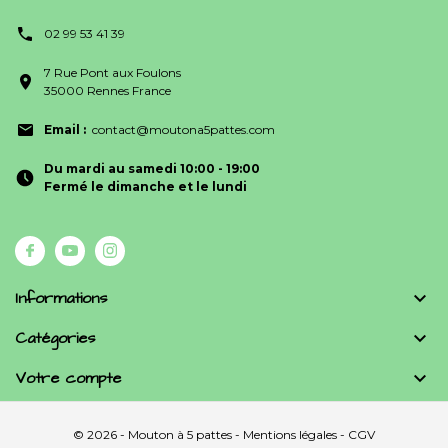
02 99 53 41 39
7 Rue Pont aux Foulons
35000 Rennes France
Email :
contact@moutona5pattes.com
Du mardi au samedi 10:00 - 19:00
Fermé le dimanche et le lundi
Informations

Catégories

Votre compte

© 2026 - Mouton à 5 pattes -
Mentions légales
-
CGV