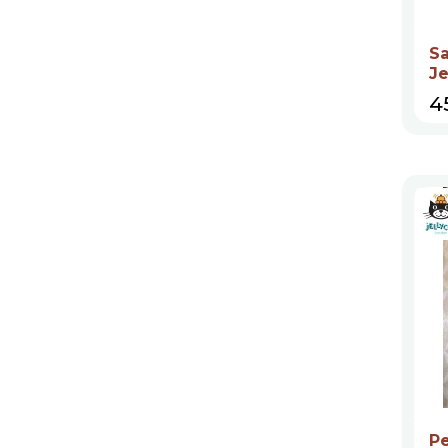
Sa
Je
Pr
4
P