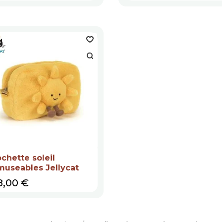
chette soleil
useables Jellycat
ix
8,00 €