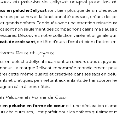
sacs en peluche de Jellycat original pour les e
acs en peluche Jellycat
sont bien plus que de simples access
r des peluches et la fonctionnalité des sacs, créant des pro
 et grands enfants. Fabriqués avec une attention minutieuse 
acs sont non seulement des compagnons câlins mais aussi de
cessoires. Découvrez notre collection variée et originale 
cat, de croissant
, de tête d'ours, d'œuf et bien d'autres en
nivers Doux et Joyeux
acs en peluche Jellycat incarnent un univers doux et joyeu
nheur. La marque Jellycat, renommée mondialement pou
érer cette même qualité et créativité dans ses sacs en peluc
ts et pratiques, permettant aux enfants de transporter leu
gnon câlin à leurs côtés.
en Peluche en Forme de Cœur
c en peluche en forme de cœur
est une déclaration d'amou
rs chaleureuses, il est parfait pour les enfants qui aiment m