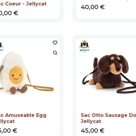
c Coeur - Jellycat
Prix
40,00 €
ix
0,00 €
ac Amuseable Egg
Sac Otto Sausage D
llycat
Jellycat
ix
Prix
5,00 €
45,00 €