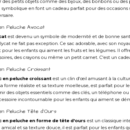
r des petits objets comme des bijoux, des bonbons ou des p
 symbolique en font un cadeau parfait pour des occasions 
rsaire.
en Peluche Avocat
cat
est devenu un symbole de modernité et de bonne santé
lycat ne fait pas exception. Ce sac adorable, avec son noya
t pour les enfants qui aiment les fruits et les légumes. Il of
oires, des crayons ou même un petit carnet. C'est un cadeau
n Peluche Croissant
c en peluche croissant
est un clin d'œil amusant à la cultu
a forme réaliste et sa texture moelleuse, est parfait pour l
ir des objets essentiels comme des clés, un téléphone ou d
cessoire incontournable pour les enfants qui aiment se dé
en Peluche Tête d'Ours
c en peluche en forme de tête d'ours
est un classique int
 amical et sa texture douce, il est parfait pour les enfants 