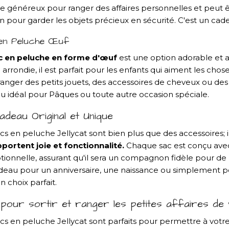
 généreux pour ranger des affaires personnelles et peut être
 pour garder les objets précieux en sécurité. C'est un cadea
en Peluche Œuf
c en peluche en forme d'œuf
est une option adorable et a
arrondie, il est parfait pour les enfants qui aiment les cho
anger des petits jouets, des accessoires de cheveux ou des f
u idéal pour Pâques ou toute autre occasion spéciale.
adeau Original et Unique
cs en peluche Jellycat sont bien plus que des accessoires; i
pportent joie et fonctionnalité.
Chaque sac est conçu avec 
tionnelle, assurant qu'il sera un compagnon fidèle pour 
eau pour un anniversaire, une naissance ou simplement pour 
n choix parfait.
l pour sortir et ranger les petites affaires de 
acs en peluche Jellycat sont parfaits pour permettre à votr