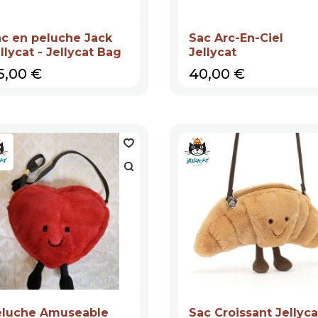
c en peluche Jack
Sac Arc-En-Ciel
llycat - Jellycat Bag
Jellycat
ix
Prix
5,00 €
40,00 €
eluche Amuseable
Sac Croissant Jellyca