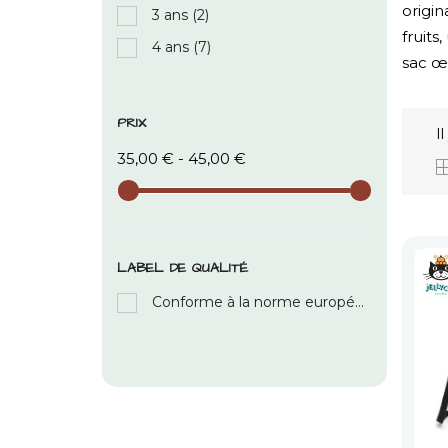
origi
3 ans
(2)
fruits
4 ans
(7)
sac œu
PRIX
I
35,00 € - 45,00 €
LABEL DE QUALITÉ
Conforme à la norme européenne de sécurité des jouets: EN71 parties 1, 2 et 3 pour tous les âges