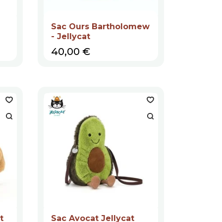
Sac Ours Bartholomew
- Jellycat
Prix
40,00 €
t
Sac Avocat Jellycat