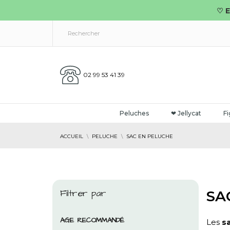
♡ E
02 99 53 41 39
Peluches
❤ Jellycat
Fi
ACCUEIL
PELUCHE
SAC EN PELUCHE
Filtrer par
SA
AGE RECOMMANDÉ
Les
s