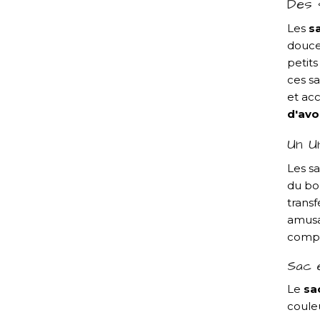
Des 
Les
s
douceu
petits
ces s
et ac
d'avo
Un U
Les s
du bo
transf
amusan
compa
Sac 
Le
sa
couleu