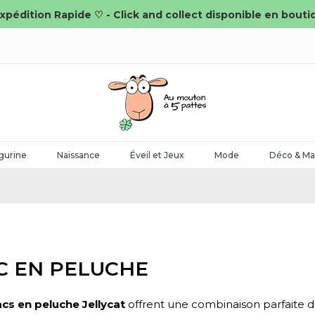
xpédition Rapide ♡ - Click and collect disponible en bouti
gurine
Naissance
Éveil et Jeux
Mode
Déco & Ma
C EN PELUCHE
acs en peluche Jellycat
offrent une combinaison parfaite d