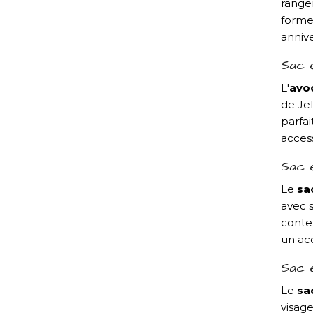
range
forme
annive
Sac 
L'
avo
de Jel
parfai
access
Sac e
Le
sa
avec s
conten
un ac
Sac 
Le
sa
visage