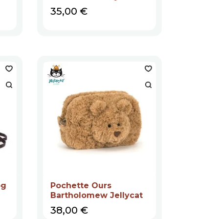
Prix
35,00 €
og
Pochette Ours
Bartholomew Jellycat
Prix
38,00 €