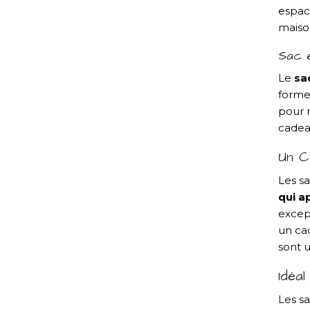
espace
maison
Sac 
Le
sa
forme 
pour r
cadea
Un C
Les sa
qui a
excep
un cad
sont u
Idéa
Les s