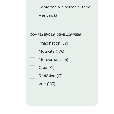
Conforme à la norme européenne de sécurité des jouets: EN71 parties 1, 2 et 3 pour tous les âges
Français
(3)
COMPÉTENCES DÉVELOPPÉES
Imagination
(79)
Motricité
(106)
Mouvement
(14)
Ouïe
(62)
Réfléxion
(61)
Vue
(103)