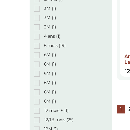
3M
(1)
3M
(1)
3M
(1)
4 ans
(1)
6 mois
(19)
6M
(1)
An
La
6M
(1)
Pr
1
6M
(1)
6M
(1)
6M
(1)
6M
(1)
1
12 mois +
(1)
12/18 mois
(25)
12M
(1)