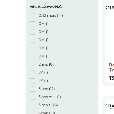
AGE RECOMMANDÉ
0/12 mois
(14)
0M
(1)
0M
(1)
0M
(1)
0M
(1)
0M
(1)
2 ans
(8)
Bo
Tr
2Y
(1)
Pr
1
2Y
(1)
3 ans
(12)
3 ans et +
(1)
3 mois
(26)
3/7ans
(1)