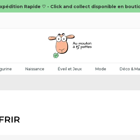
xpédition Rapide ♡ - Click and collect disponible en bouti
gurine
Naissance
Éveil et Jeux
Mode
Déco & Ma
FRIR