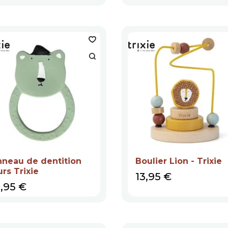
neau de dentition
Boulier Lion - Trixie
rs Trixie
Prix
13,95 €
ix
2,95 €