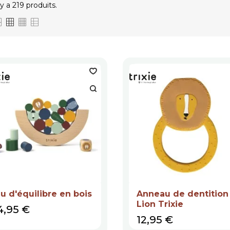
l y a 219 produits.
u d'équilibre en bois
Anneau de dentition
Lion Trixie
ix
4,95 €
Prix
12,95 €