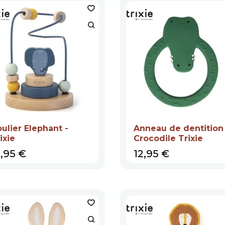
ulier Elephant -
Anneau de dentition
ixie
Crocodile Trixie
ix
Prix
3,95 €
12,95 €