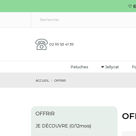
♡ E
02 99 53 41 39
Peluches
❤ Jellycat
Fi
ACCUEIL
OFFRIR
OFFRIR
OF
JE DÉCOUVRE (0/12mois)