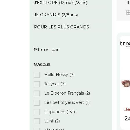
J'EXPLORE (12mois /2ans)
I
JE GRANDIS (2/8ans)
POUR LES PLUS GRANDS
Filtrer par
MARQUE
Hello Hossy
(7)
Jellycat
(7)
Le Biberon Français
(2)
Les petits yeux vert
(1)
Je
Lilliputiens
(131)
Pr
2
Lunii
(2)