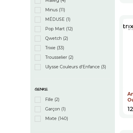
Maileg
(4)
Minus
(11)
MÉDUSE
(1)
Pop Mart
(12)
Qwetch
(2)
Trixie
(33)
Trousselier
(2)
Ulysse Couleurs d'Enfance
(3)
GENRE
An
Fille
(2)
Ou
Pr
1
Garçon
(1)
Mixte
(140)