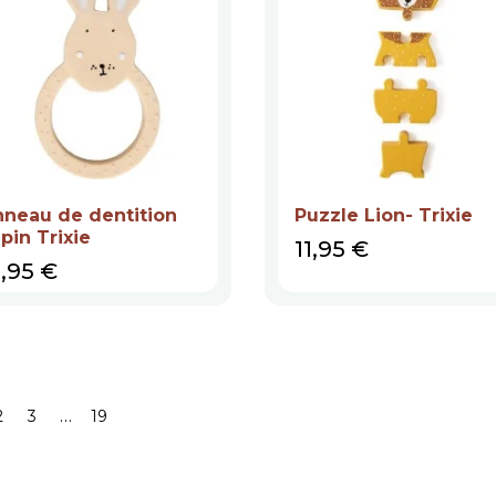
neau de dentition
Puzzle Lion- Trixie
pin Trixie
Prix
11,95 €
ix
2,95 €
…
2
3
19