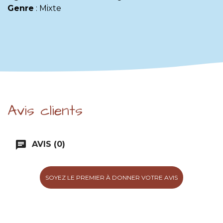
Genre
:
Mixte
Avis clients
chat
AVIS (0)
SOYEZ LE PREMIER À DONNER VOTRE AVIS