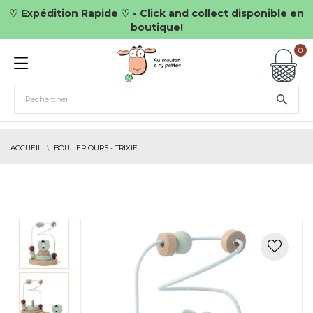
♡ Expédition Rapide ♡ - Click and collect disponible en
boutique!
0
ACCUEIL
BOULIER OURS - TRIXIE