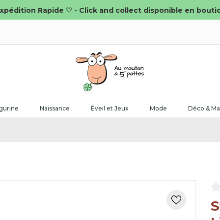
xpédition Rapide ♡ - Click and collect disponible en bouti
gurine
Naissance
Éveil et Jeux
Mode
Déco & Ma
S