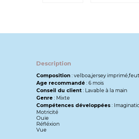
Description
Composition
:
velboa,jersey imprimé,feut
Age recommandé
:
6 mois
Conseil du client
:
Lavable à la main
Genre
:
Mixte
Compétences développées
:
Imaginati
Motricité
Ouïe
Réfléxion
Vue