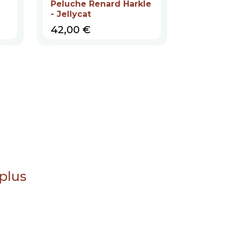
Peluche Renard Harkle
Peluche 
- Jellycat
Jellycat
Prix
Prix
42,00 €
25,00 
 plus