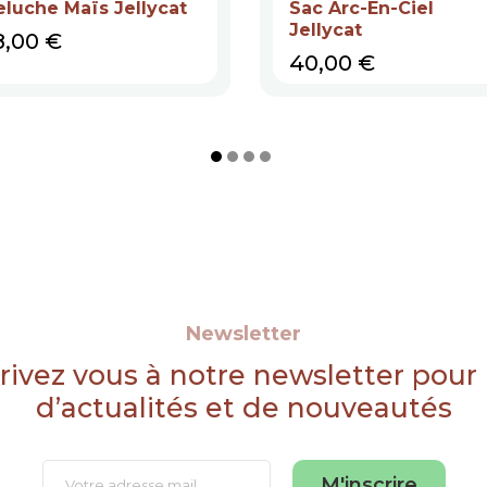
eluche Maïs Jellycat
Sac Arc-En-Ciel
Jellycat
rix
8,00 €
Prix
40,00 €
Newsletter
rivez vous à notre newsletter pour
d’actualités et de nouveautés
M'inscrire