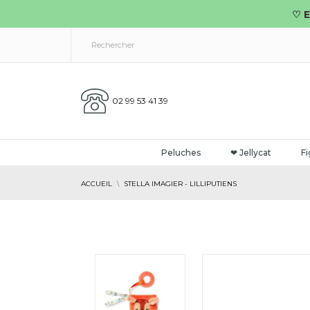
♡ E
02 99 53 41 39
Peluches
❤ Jellycat
Fi
ACCUEIL
STELLA IMAGIER - LILLIPUTIENS