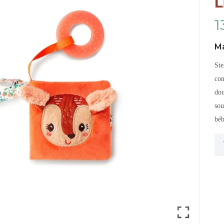
L
1
M
Ste
con
dou
sou
béb