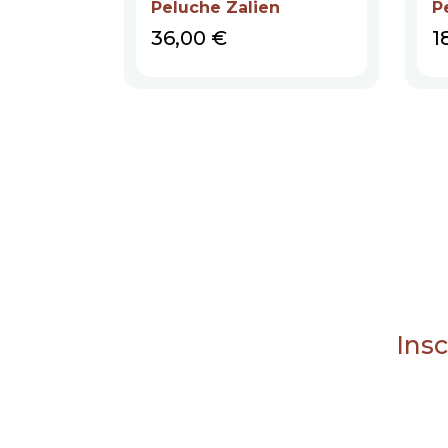
Peluche Zalien
P
Prix
P
36,00 €
1
Insc