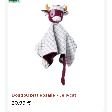
Doudou plat Rosalie - Jellycat
Prix
20,99 €