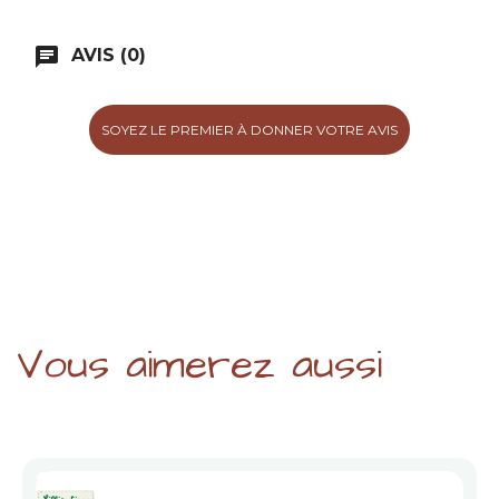
chat
AVIS (0)
SOYEZ LE PREMIER À DONNER VOTRE AVIS
Vous aimerez aussi