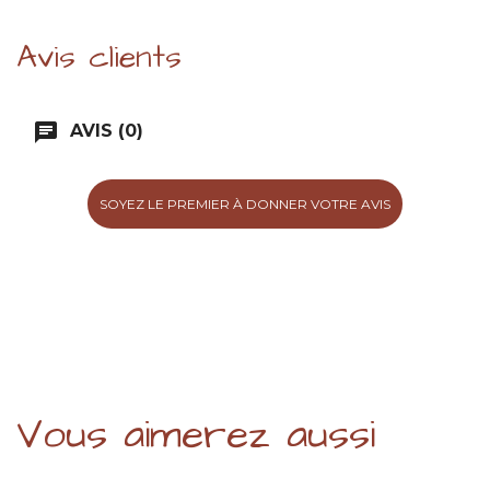
Avis clients
chat
AVIS (0)
SOYEZ LE PREMIER À DONNER VOTRE AVIS
Vous aimerez aussi