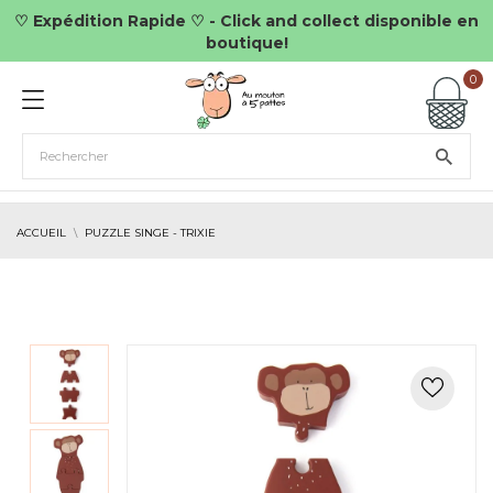
♡ Expédition Rapide ♡ - Click and collect disponible en
boutique!
0
ACCUEIL
PUZZLE SINGE - TRIXIE