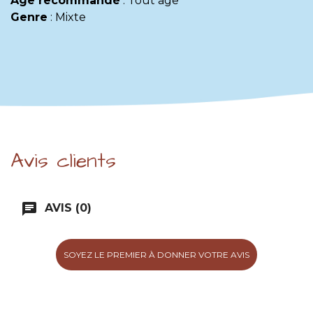
Age recommandé
:
Tout age
Genre
:
Mixte
Avis clients
chat
AVIS (0)
SOYEZ LE PREMIER À DONNER VOTRE AVIS