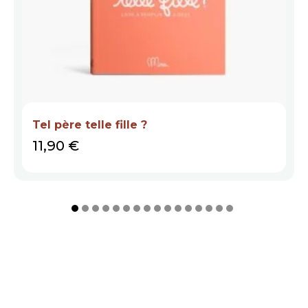
Tel père telle fille ?
Prix
11,90 €