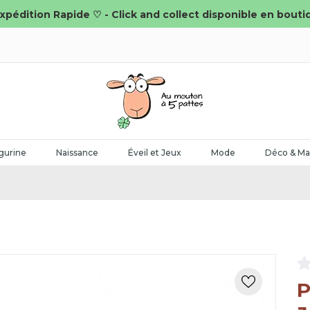
xpédition Rapide ♡ - Click and collect disponible en bouti
gurine
Naissance
Éveil et Jeux
Mode
Déco & Ma
P