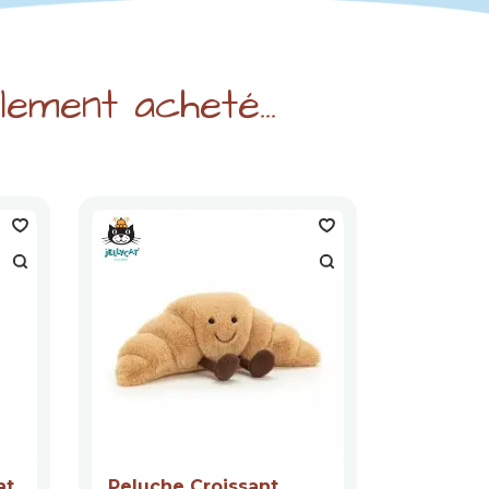
ement acheté...
at
Peluche Croissant