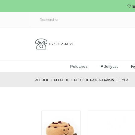
♡ E
02 99 53 41 39
Peluches
❤ Jellycat
Fi
ACCUEIL
PELUCHE
PELUCHE PAIN AU RAISIN JELLYCAT