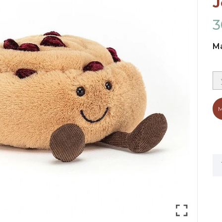
J
3
M
M