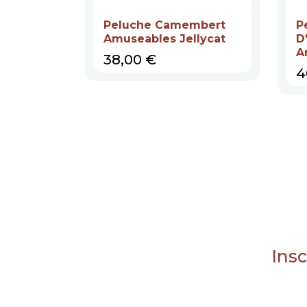
Peluche Camembert
P
Amuseables Jellycat
D
A
Prix
38,00 €
P
4
Insc