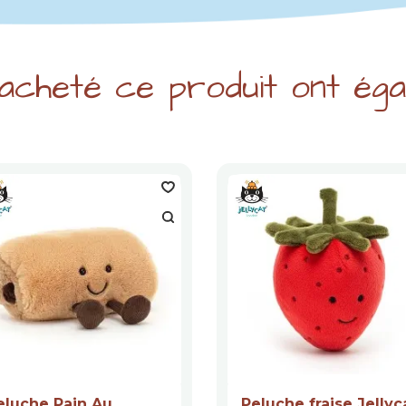
 acheté ce produit ont égal
eluche Pain Au
Peluche fraise Jellyc