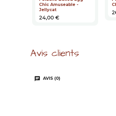
Chic Amuseable -
C
Jellycat
P
2
Prix
24,00 €
Avis clients
chat
AVIS (0)