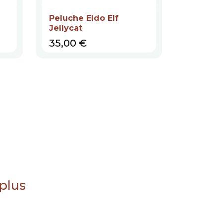
Peluche Eldo Elf
Peluche
Jellycat
Chocolat
Prix
Prix
35,00 €
26,00 
 plus