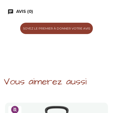
chat
AVIS (0)
SOYEZ LE PREMIER À DONNER VOTRE AVIS
Vous aimerez aussi