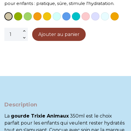
pour enfants : pratique, sûre, stimule l'hydratation.
Zingly
Vert
Orange
Jaune
Bleu
Bleu
Bleu
Rose
Violet
Bleu
Orange
Taupe
ciel
gris
clair
foncé
Ajouter au panier
Description
La
gourde Trixie Animaux
350ml est le choix
parfait pour les enfants qui veulent rester hydratés
tout en s'amusant. Conçue avec soin par la marque