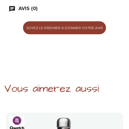
chat
AVIS (0)
SOYEZ LE PREMIER À DONNER VOTRE AVIS
Vous aimerez aussi