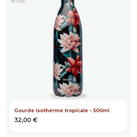
Gourde isotherme tropicale - 500ml
Prix
32,00 €