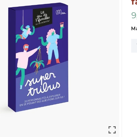
f
9
M