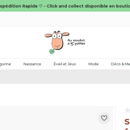
xpédition Rapide ♡ - Click and collect disponible en bouti
gurine
Naissance
Éveil et Jeux
Mode
Déco & Ma
S