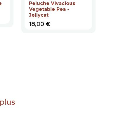
e
Peluche Vivacious
Peluche
Vegetable Pea -
Jellycat
Jellycat
Prix
17,00 
Prix
18,00 €
 plus