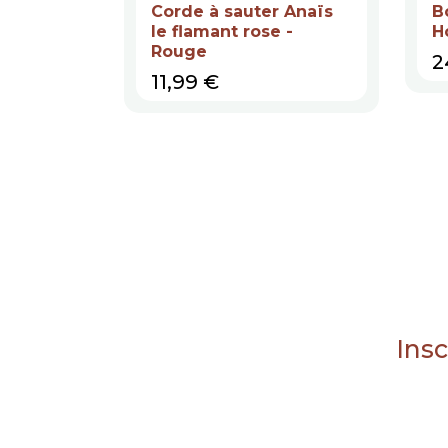
Corde à sauter Anaïs
B
le flamant rose -
H
Rouge
P
2
Prix
11,99 €
Insc