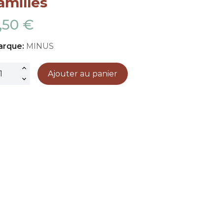
amilles
,50 €
arque:
MINUS
Ajouter au panier