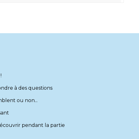
!
ondre à des questions
blent ou non...
sant
découvrir pendant la partie