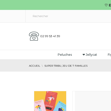
♡ E
02 99 53 41 39
Peluches
❤ Jellycat
Fi
ACCUEIL
SUPER TRIBU, JEU DE 7 FAMILLES