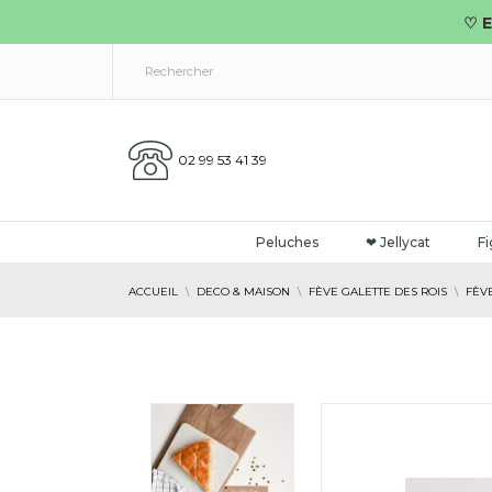
♡ E
02 99 53 41 39
Peluches
❤ Jellycat
Fi
ACCUEIL
DECO & MAISON
FÈVE GALETTE DES ROIS
FÈV