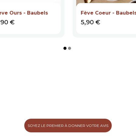
ève Ours - Baubels
Fève Coeur - Baubel
rix
Prix
,90 €
5,90 €
SOYEZ LE PREMIER À DONNER VOTRE AVIS