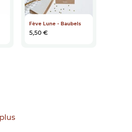
Fève Lune - Baubels
Fève Pa
Prix
Prix
5,50 €
5,90 €
 plus