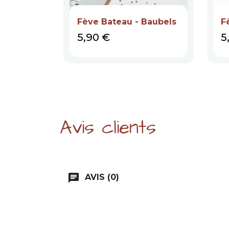
Fève Bateau - Baubels
F
Prix
P
5,90 €
5
Avis clients
chat
AVIS (0)