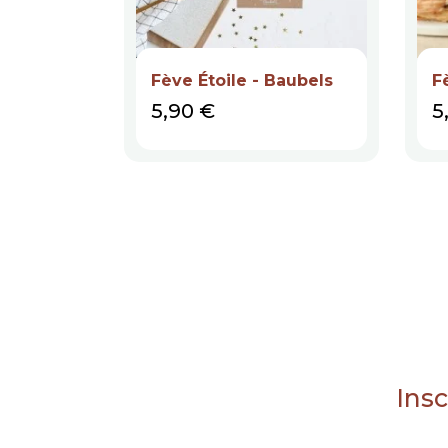
Fève Étoile - Baubels
F
Prix
P
5,90 €
5
Insc