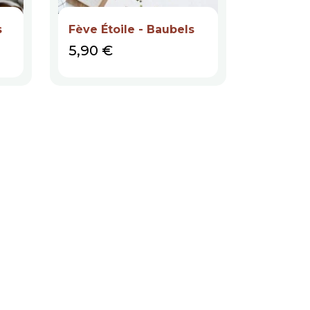
s
Fève Étoile - Baubels
Fève Pa
Prix
Prix
5,90 €
5,90 €