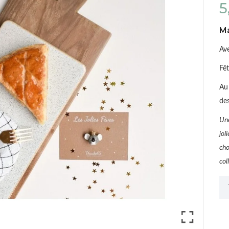
5
M
Ave
Fêt
Au 
des
Une
jol
cho
col