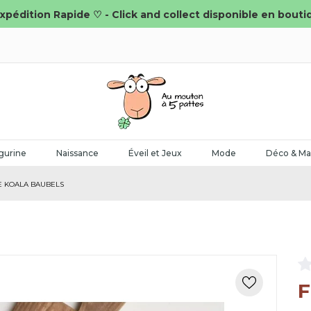
xpédition Rapide ♡ - Click and collect disponible en bouti
gurine
Naissance
Éveil et Jeux
Mode
Déco & Ma
E KOALA BAUBELS
F