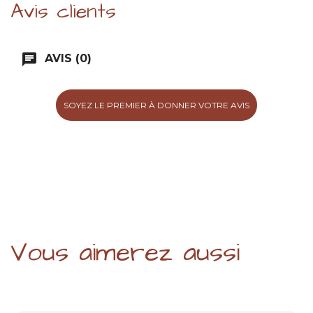
Avis clients
chat
AVIS (0)
SOYEZ LE PREMIER À DONNER VOTRE AVIS
Vous aimerez aussi