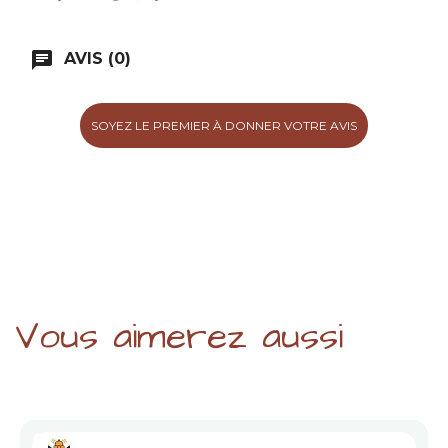
chat
AVIS (0)
SOYEZ LE PREMIER À DONNER VOTRE AVIS
Vous aimerez aussi