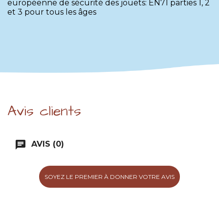
européenne de sécurité des jouets: EN71 parties 1, 2
et 3 pour tous les âges
Avis clients
chat
AVIS (0)
SOYEZ LE PREMIER À DONNER VOTRE AVIS