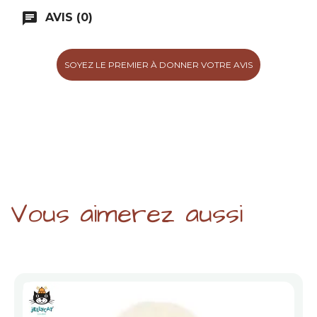
chat
AVIS (0)
SOYEZ LE PREMIER À DONNER VOTRE AVIS
Vous aimerez aussi