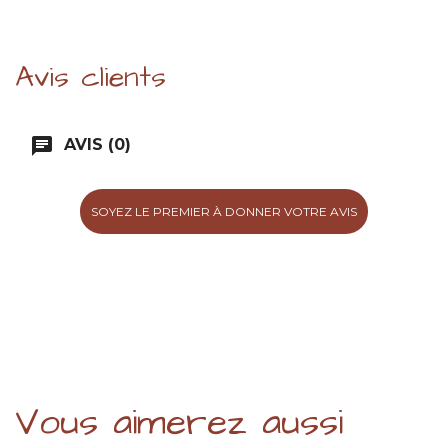
Avis clients
chat
AVIS (0)
SOYEZ LE PREMIER À DONNER VOTRE AVIS
Vous aimerez aussi