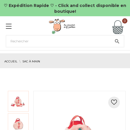
♡ Expédition Rapide ♡ - Click and collect disponible en
boutique!
0
ACCUEIL
SAC À MAIN