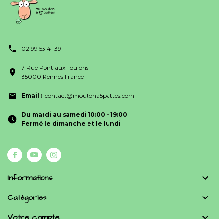
02 99 53 41 39
7 Rue Pont aux Foulons
35000 Rennes France
Email :
contact@moutona5pattes.com
Du mardi au samedi 10:00 - 19:00
Fermé le dimanche et le lundi
Informations

Catégories

Votre compte
