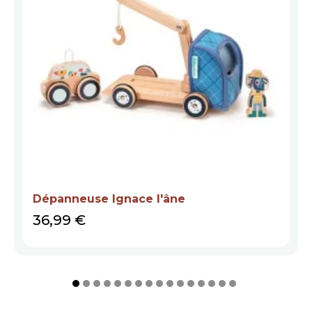
Dépanneuse Ignace l'âne
Prix
36,99 €