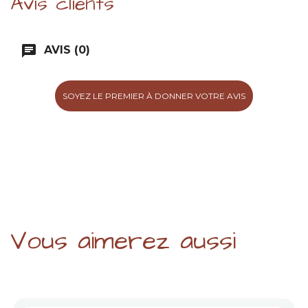
Avis clients
chat
AVIS (0)
SOYEZ LE PREMIER À DONNER VOTRE AVIS
Vous aimerez aussi