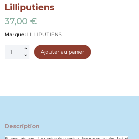
Lilliputiens
37,00 €
Marque:
LILLIPUTIENS
Ajouter au panier
Description
Pimpon, pimpon ! Le camion de pompiers démarre en trombe. Jack et