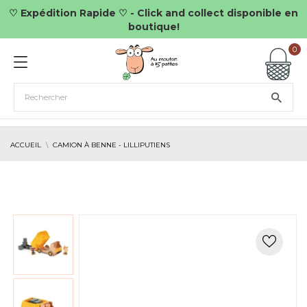
♡ Expédition Rapide ♡ - Click and collect disponible en
boutique!
0
ACCUEIL
CAMION À BENNE - LILLIPUTIENS