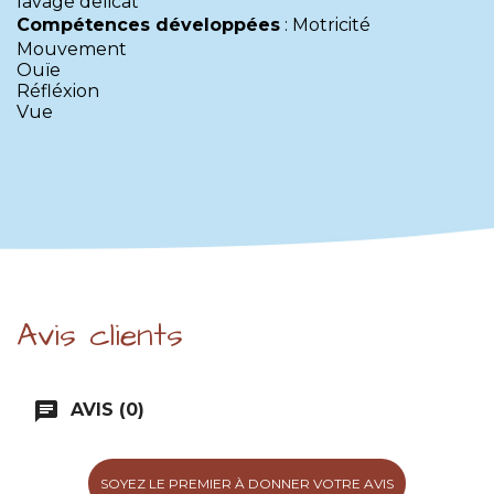
lavage delicat
Compétences développées
:
Motricité
Mouvement
Ouïe
Réfléxion
Vue
Avis clients
chat
AVIS (0)
SOYEZ LE PREMIER À DONNER VOTRE AVIS