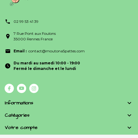
02 99 53 41 39
7 Rue Pont aux Foulons
35000 Rennes France
Email :
contact@moutona5pattes.com
Du mardi au samedi 10:00 - 19:00
Fermé le dimanche et le lundi
Informations

Catégories

Votre compte
