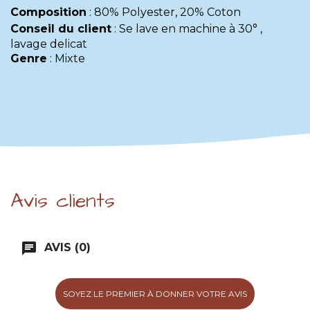
Composition
:
80% Polyester, 20% Coton
Conseil du client
:
Se lave en machine à 30° ,
lavage delicat
Genre
:
Mixte
Avis clients
chat
AVIS (0)
SOYEZ LE PREMIER À DONNER VOTRE AVIS