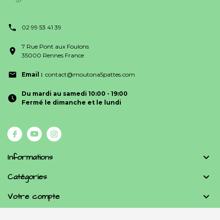
02 99 53 41 39
7 Rue Pont aux Foulons
35000 Rennes France
Email :
contact@moutona5pattes.com
Du mardi au samedi 10:00 - 19:00
Fermé le dimanche et le lundi
Informations

Catégories

Votre compte
